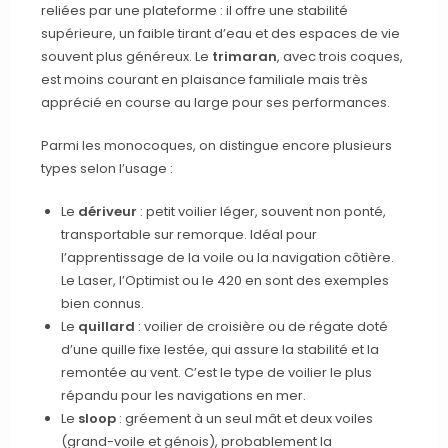
reliées par une plateforme : il offre une stabilité
supérieure, un faible tirant d’eau et des espaces de vie
souvent plus généreux. Le
trimaran
, avec trois coques,
est moins courant en plaisance familiale mais très
apprécié en course au large pour ses performances.
Parmi les monocoques, on distingue encore plusieurs
types selon l’usage :
Le
dériveur
: petit voilier léger, souvent non ponté,
transportable sur remorque. Idéal pour
l’apprentissage de la voile ou la navigation côtière.
Le Laser, l’Optimist ou le 420 en sont des exemples
bien connus.
Le
quillard
: voilier de croisière ou de régate doté
d’une quille fixe lestée, qui assure la stabilité et la
remontée au vent. C’est le type de voilier le plus
répandu pour les navigations en mer.
Le
sloop
: gréement à un seul mât et deux voiles
(grand-voile et génois), probablement la