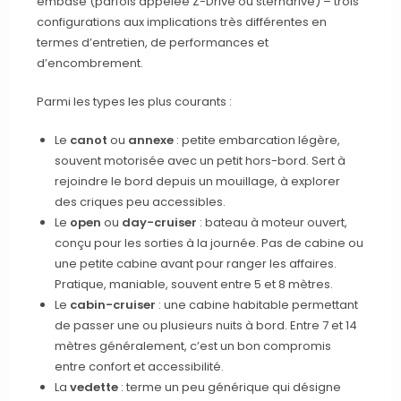
embase (parfois appelée Z-Drive ou sterndrive) – trois
configurations aux implications très différentes en
termes d’entretien, de performances et
d’encombrement.
Parmi les types les plus courants :
Le
canot
ou
annexe
: petite embarcation légère,
souvent motorisée avec un petit hors-bord. Sert à
rejoindre le bord depuis un mouillage, à explorer
des criques peu accessibles.
Le
open
ou
day-cruiser
: bateau à moteur ouvert,
conçu pour les sorties à la journée. Pas de cabine ou
une petite cabine avant pour ranger les affaires.
Pratique, maniable, souvent entre 5 et 8 mètres.
Le
cabin-cruiser
: une cabine habitable permettant
de passer une ou plusieurs nuits à bord. Entre 7 et 14
mètres généralement, c’est un bon compromis
entre confort et accessibilité.
La
vedette
: terme un peu générique qui désigne