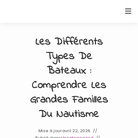
Skip
to
content
Les Différents
Types De
Bateaux :
Comprendre Les
Grandes Familles
Du Nautisme
Mise à jour
avril 22, 2026
Publié dans
Uncategorized