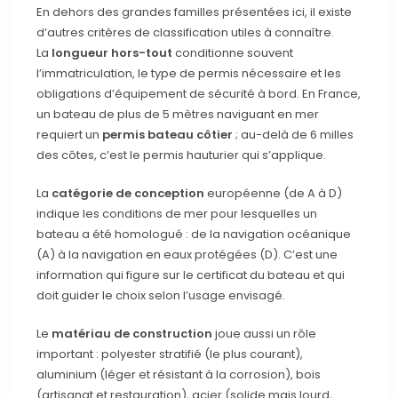
En dehors des grandes familles présentées ici, il existe
d’autres critères de classification utiles à connaître.
La
longueur hors-tout
conditionne souvent
l’immatriculation, le type de permis nécessaire et les
obligations d’équipement de sécurité à bord. En France,
un bateau de plus de 5 mètres naviguant en mer
requiert un
permis bateau côtier
; au-delà de 6 milles
des côtes, c’est le permis hauturier qui s’applique.
La
catégorie de conception
européenne (de A à D)
indique les conditions de mer pour lesquelles un
bateau a été homologué : de la navigation océanique
(A) à la navigation en eaux protégées (D). C’est une
information qui figure sur le certificat du bateau et qui
doit guider le choix selon l’usage envisagé.
Le
matériau de construction
joue aussi un rôle
important : polyester stratifié (le plus courant),
aluminium (léger et résistant à la corrosion), bois
(artisanat et restauration), acier (solide mais lourd,