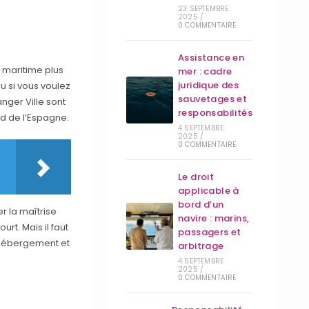
23 SEPTEMBRE
2025
/
0 COMMENTAIRE
Assistance en
 maritime plus
mer : cadre
juridique des
u si vous voulez
sauvetages et
anger Ville sont
responsabilités
d de l’Espagne.
4 SEPTEMBRE
2025
/
0 COMMENTAIRE
Le droit
applicable à
bord d’un
r la maîtrise
navire : marins,
urt. Mais il faut
passagers et
, hébergement et
arbitrage
4 SEPTEMBRE
2025
/
0 COMMENTAIRE