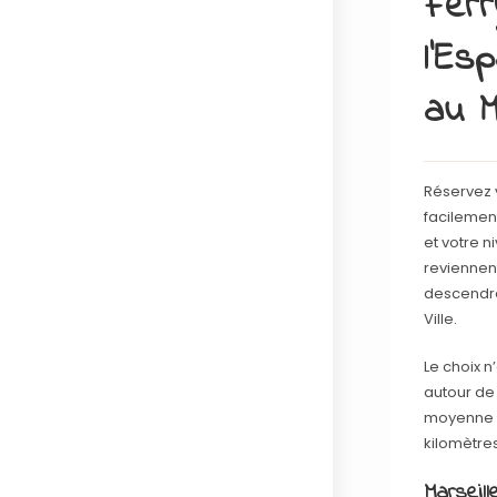
Ferr
l’Es
au M
Réservez 
facilement
et votre n
reviennent
descendre
Ville.
Le choix n
autour de 
moyenne s
kilomètres
Marseil