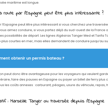
ersée maritime est longue.
a route par l’Espagne peut être plus intéressante ?
r l’Espagne peut être plus intéressant si vous cherchez une traversée
 vous aimez conduire, si vous partez déjà du sud-ouest de la France o
 les possibilités de départ. Les lignes Algésiras Tanger Med et Tarifa T
plus courtes en mer, mais elles demandent de conduire jusqu’au su
ent obtenir un permis bateau ?
ion peut donc être avantageuse pour les voyageurs qui veulent garde
inéraire, faire des pauses en Espagne ou payer un billet de ferry plus co
tous les coûts annexes : carburant, péages, usure du véhicule, repas
tif : Marseille Tanger ou traversée depuis l’Espagne