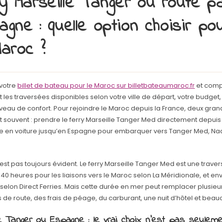
y Marseille Tanger ou route p
pagne : quelle option choisir pou
aroc ?
votre
billet de bateau pour le Maroc sur billetbateaumaroc.fr
et com
 les traversées disponibles selon votre ville de départ, votre budget,
iveau de confort. Pour rejoindre le Maroc depuis la France, deux gra
 souvent : prendre le ferry Marseille Tanger Med directement depuis 
 en voiture jusqu’en Espagne pour embarquer vers Tanger Med, Na
’est pas toujours évident. Le ferry Marseille Tanger Med est une trave
40 heures pour les liaisons vers le Maroc selon La Méridionale, et env
elon Direct Ferries. Mais cette durée en mer peut remplacer plusieu
 de route, des frais de péage, du carburant, une nuit d’hôtel et beau
le Tanger ou Espagne : le vrai choix n’est pas seuleme