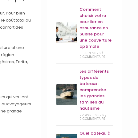
Comment
ur. Pour bien
choisir votre
 le coût total du
courtier en
 confort des
assurance en
Suisse pour
une couverture
optimale
oiture et une
16 JUIN 2026
/
a région
0 COMMENTAIRE
ésiras, Tarifa,
Les différents
types de
bateaux :
comprendre
les grandes
rs qui veulent
familles du
s, aux voyageurs
nautisme
 une grande
22 AVRIL 2026
/
0 COMMENTAIRE
Quel bateau à