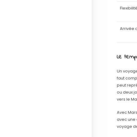
Flexibili
Arrivée
Le temp
Un voyageu
faut compa
peut repré
ou deux jo
vers le Ma
Avec Mars
avec une c
voyage de