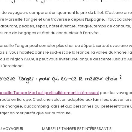
de voyageurs comparent uniquement le prix du billet. C’est une erre
tre Marseille Tanger et une traversée depuis l’Espagne, il faut calculer
arburant, péages, repas, hôtel éventuel, fatigue, temps de conduite,
volume de bagages et état du conducteur à l’arrivée.
Marseille Tanger peut sembler plus cher au départ, surtout avec une v
is si vous habitez dans le sud-est de la France, la vallée du Rhône, l
ou la région PACA, il peut vous éviter une longue descente jusqu’à Alg
u Barcelone.
rseille Tanger : pour qui est-ce le meilleur choix ?
arseille Tanger Med est particulièrement intéressant
pour les voyageu
 route en Europe. C’est une solution adaptée aux familles, aux senior
ure chargée, aux camping-cars et aux personnes qui préfèrent faire
trajet en mer plutôt que sur autoroute.
DU VOYAGEUR
MARSEILLE TANGER EST INTÉRESSANT SI…