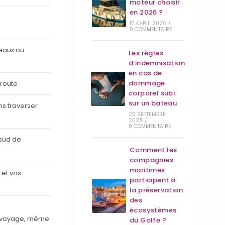
moteur choisir
en 2026 ?
17 AVRIL 2026
/
0 COMMENTAIRE
eaux ou
Les règles
d’indemnisation
en cas de
dommage
 route
corporel subi
sur un bateau
s traverser
23 SEPTEMBRE
2025
/
0 COMMENTAIRE
 sud de
Comment les
compagnies
maritimes
 et vos
participent à
la préservation
des
écosystèmes
du voyage, même
du Golfe ?