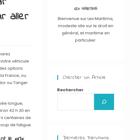
ar
LEX MARITIMA
r aller
Bienvenue sur Lex Maritima,
modeste site sur le droit en
général, et maritime en
particulier.
parez
 votre véhicule
ndes options
la France, ou
Chercher Un Article
dor ou Tanger
Rechercher
rsée longue,
iron 42 h 30 en
rs centaines de
coup de fatigue.
Dernières Parutions
nt le prix