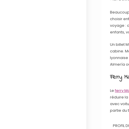
Beaucoup 
choisir en
voyage : c
enfants, 
Un billet 
cabine. Ma
lyonnaise 
Almería o
Ferry Ma
Le
ferry M
réduire la
avec voit
partie du 
PROFIL 