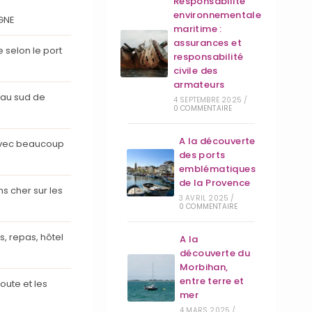
Responsabilité
environnementale
GNE
maritime :
assurances et
selon le port
responsabilité
civile des
armateurs
’au sud de
4 SEPTEMBRE 2025
/
0 COMMENTAIRE
A la découverte
avec beaucoup
des ports
emblématiques
de la Provence
s cher sur les
3 AVRIL 2025
/
0 COMMENTAIRE
, repas, hôtel
A la
découverte du
Morbihan,
entre terre et
route et les
mer
4 MARS 2025
/