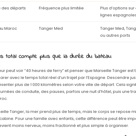
té des départs
Fréquence plus limitée
Plus d’options sur
lignes espagnole
 au Maroc
Tanger Med
Tanger Med, Tange
ou autres ports
s total compte plus que la durée du bateau
r peut voir “40 heures de ferry” et penser que Marseille Tanger est tr
rer avec le temps total réel d’un trajet par l’Espagne. Descendre ju
senter plus de 1 000 kilomètres selon votre ville de départ. Cela sign
urnées de conduite, des pauses, parfois une nuit d’hôtel, puis une t
roc.
eille Tanger, la mer prend plus de temps, mais le corps se repose mi
abine. Pour une famille avec enfants, cette différence peut être imp
vient moins nerveux, moins fractionné et plus simple à organiser.