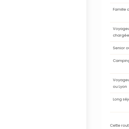
Famille 
Voyageu
chargé
Senior o
Camping
Voyageu
ou Lyon
Long sé
Cette rou