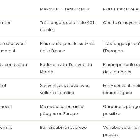
MARSEILLE – TANGER MED
ROUTE PAR L’ESPA
n mer
Très longue, autour de 40 h
Courte à moyenne 
ou plus
 route avant
Plus courte pour le sud-est
Très longue jusqu
uement
de la France
l’Espagne
 du conducteur
Réduite avant l’arrivée au
Plus importante 
Maroc
de kilomètres
llet
Souvent plus élevé avec
Ferry souvent moin
voiture et cabine
courtes lignes
nnexes
Moins de carburant et
Carburant, péages
péages en Europe
possible
famille
Bon si cabine réservée
Variable selon la 
pauses