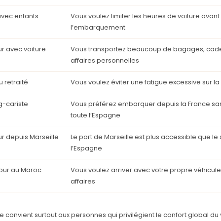
avec enfants
Vous voulez limiter les heures de voiture avant
l’embarquement
r avec voiture
Vous transportez beaucoup de bagages, cad
e
affaires personnelles
u retraité
Vous voulez éviter une fatigue excessive sur la
-cariste
Vous préférez embarquer depuis la France san
toute l’Espagne
r depuis Marseille
Le port de Marseille est plus accessible que le
l’Espagne
jour au Maroc
Vous voulez arriver avec votre propre véhicule
affaires
te convient surtout aux personnes qui privilégient le confort global 