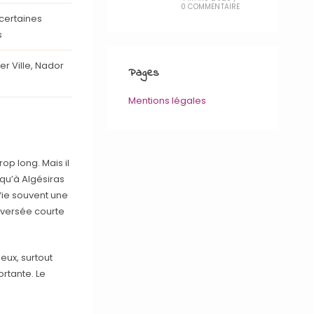
0 COMMENTAIRE
 certaines
s
r Ville, Nador
Pages
Mentions légales
op long. Mais il
squ’à Algésiras
ifie souvent une
raversée courte
eux, surtout
ortante. Le