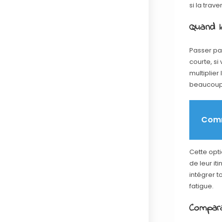
si la trav
Quand l
Passer pa
courte, si
multiplier
beaucoup 
Comm
Cette opt
de leur it
intégrer 
fatigue.
Compara