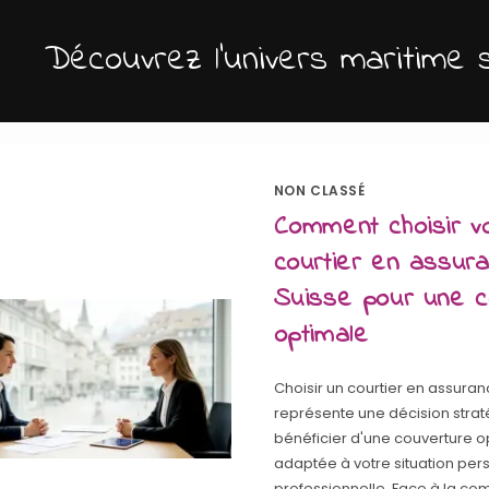
Découvrez l'univers maritime 
NON CLASSÉ
Comment choisir v
courtier en assur
Suisse pour une c
optimale
Choisir un courtier en assuran
représente une décision stra
bénéficier d'une couverture o
adaptée à votre situation per
professionnelle. Face à la com