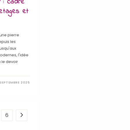
 : cadre
etages et
une pierre
epuis les
usqu'aux
odernes, l'idée
 le devoir
 SEPTEMBRE 2025
6
Aller à la page suivante