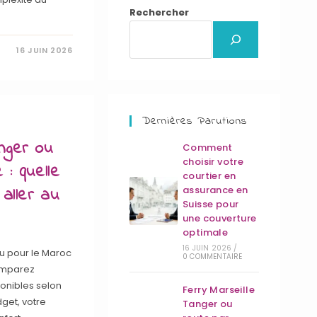
Rechercher
16 JUIN 2026
Dernières Parutions
nger ou
Comment
choisir votre
 : quelle
courtier en
 aller au
assurance en
Suisse pour
une couverture
optimale
16 JUIN 2026
/
au pour le Maroc
0 COMMENTAIRE
comparez
ponibles selon
Ferry Marseille
dget, votre
Tanger ou