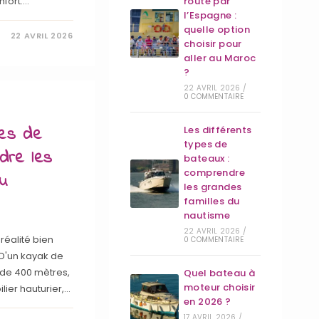
nfort.…
route par
l’Espagne :
quelle option
22 AVRIL 2026
choisir pour
aller au Maroc
?
22 AVRIL 2026
/
0 COMMENTAIRE
pes de
Les différents
types de
dre les
bateaux :
comprendre
du
les grandes
familles du
nautisme
22 AVRIL 2026
/
réalité bien
0 COMMENTAIRE
 D'un kayak de
 de 400 mètres,
Quel bateau à
moteur choisir
lier hauturier,…
en 2026 ?
17 AVRIL 2026
/