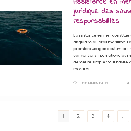
Assistance en mer
juridique des sauv
responsabilités
L'assistance en mer constitue 
angulaire du droit maritime. D
premiers usages coutumiers j
conventions internationales m
demeure simple : tout navire a
moral et…
0 COMMENTAIRE
4
1
2
3
4
…