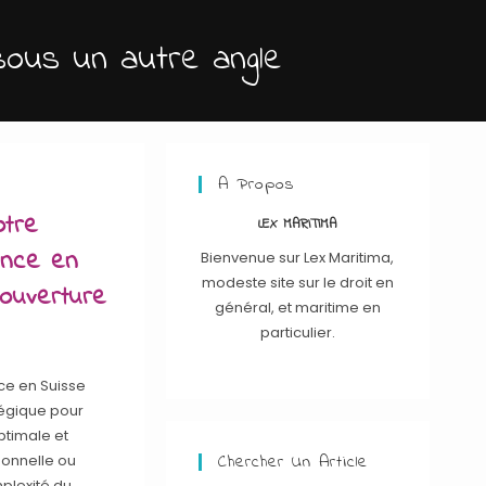
sous un autre angle
A Propos
otre
LEX MARITIMA
ance en
Bienvenue sur Lex Maritima,
modeste site sur le droit en
ouverture
général, et maritime en
particulier.
ce en Suisse
tégique pour
ptimale et
Chercher Un Article
sonnelle ou
plexité du