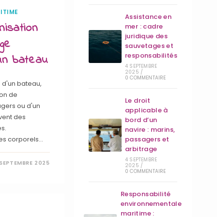
ITIME
Assistance en
nisation
mer : cadre
juridique des
ge
sauvetages et
responsabilités
 un bateau
4 SEPTEMBRE
2025
/
0 COMMENTAIRE
 d'un bateau,
ion de
Le droit
agers ou d'un
applicable à
vent des
bord d’un
s.
navire : marins,
es corporels…
passagers et
arbitrage
4 SEPTEMBRE
 SEPTEMBRE 2025
2025
/
0 COMMENTAIRE
Responsabilité
environnementale
maritime :