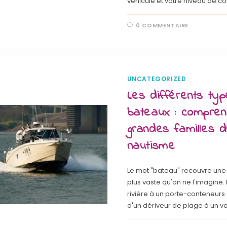
véhicule et votre niveau de co
0 COMMENTAIRE
UNCATEGORIZED
Les différents ty
bateaux : compren
grandes familles 
nautisme
Le mot "bateau" recouvre une 
plus vaste qu'on ne l'imagine.
rivière à un porte-conteneurs
d'un dériveur de plage à un voi