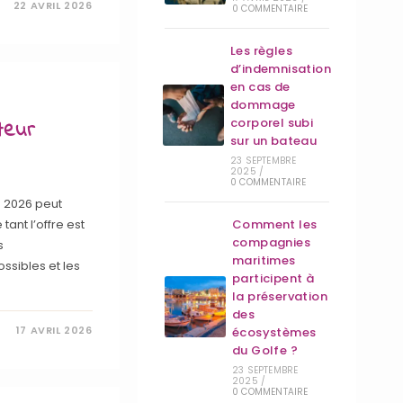
22 AVRIL 2026
0 COMMENTAIRE
Les règles
d’indemnisation
en cas de
dommage
corporel subi
teur
sur un bateau
23 SEPTEMBRE
2025
/
0 COMMENTAIRE
n 2026 peut
ant l’offre est
Comment les
compagnies
s
maritimes
ssibles et les
participent à
la préservation
des
17 AVRIL 2026
écosystèmes
du Golfe ?
23 SEPTEMBRE
2025
/
0 COMMENTAIRE