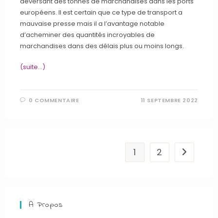
déversant des tonnes de marchandises dans les ports
européens. Il est certain que ce type de transport a
mauvaise presse mais il a l’avantage notable
d’acheminer des quantités incroyables de
marchandises dans des délais plus ou moins longs.
(suite…)
0 COMMENTAIRE
11 SEPTEMBRE 2022
1
2
Aller à la
A Propos