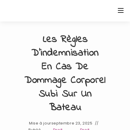
Skip
to
content
Les Règles
D’indemnisation
En Cas De
Dommage Corporel
Subi Sur Un
Bateau
Mise à jour
septembre 23, 2025
Publié
Droit
Droit