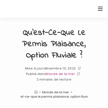
Skip
to
content
Qu’est-Ce-Que Le
Permis Plaisance,
Option Fluviale ?
Mise à jour
décembre 10, 2022
Publié dans
Monde de la mer
2 minutes de lecture
>
Monde de la mer
>
Qu’est-ce-que le permis plaisance, option fluviale ?