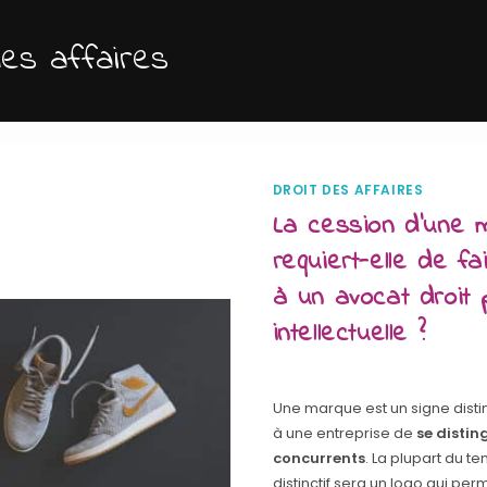
des affaires
DROIT DES AFFAIRES
La cession d’une 
requiert-elle de fa
à un avocat droit 
intellectuelle ?
Une marque est un signe distin
à une entreprise de
se distin
concurrents
. La plupart du te
distinctif sera un logo qui per