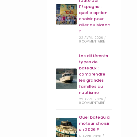
route par
l’Espagne :
quelle option
choisir pour
aller au Maroc
?
22 AVRIL 2026
/
0 COMMENTAIRE
Les différents
types de
bateaux :
comprendre
les grandes
familles du
nautisme
22 AVRIL 2026
/
0 COMMENTAIRE
Quel bateau à
moteur choisir
en 2026 ?
17 AVRIL 2026
/