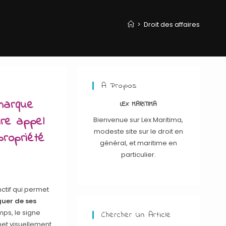
>
Droit des affaires
A Propos
marque
LEX MARITIMA
ire appel
Bienvenue sur Lex Maritima,
modeste site sur le droit en
propriété
général, et maritime en
particulier.
ctif qui permet
guer de ses
mps, le signe
Chercher Un Article
met visuellement