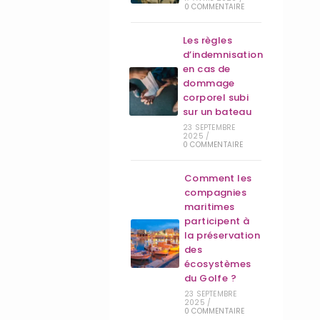
0 COMMENTAIRE
Les règles
d’indemnisation
en cas de
dommage
corporel subi
sur un bateau
23 SEPTEMBRE
2025
/
0 COMMENTAIRE
Comment les
compagnies
maritimes
participent à
la préservation
des
écosystèmes
du Golfe ?
23 SEPTEMBRE
2025
/
0 COMMENTAIRE