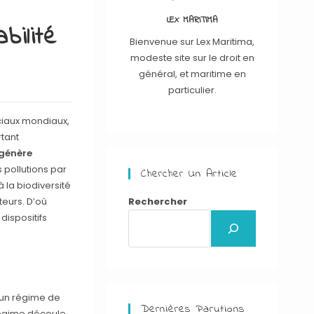
LEX MARITIMA
bilité
Bienvenue sur Lex Maritima,
modeste site sur le droit en
général, et maritime en
particulier.
ciaux mondiaux,
rtant
 génère
es pollutions par
Chercher Un Article
 la biodiversité
eurs. D’où
Rechercher
dispositifs
à un régime de
Dernières Parutions
régime découle