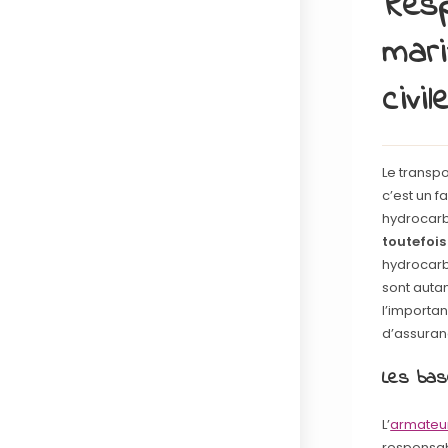
Resp
mari
civi
Le transp
c’est un f
hydrocarb
toutefois
hydrocarb
sont auta
l’importan
d’assuranc
Les bas
L’
armateu
responsab