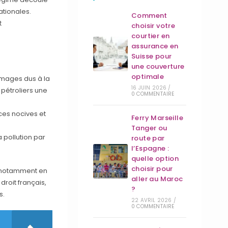
ationales.
Comment
t
choisir votre
courtier en
assurance en
Suisse pour
une couverture
optimale
ommages dus à la
16 JUIN 2026
/
 pétroliers une
0 COMMENTAIRE
ces nocives et
Ferry Marseille
Tanger ou
 pollution par
route par
l’Espagne :
quelle option
choisir pour
f, notamment en
aller au Maroc
roit français,
?
s.
22 AVRIL 2026
/
0 COMMENTAIRE