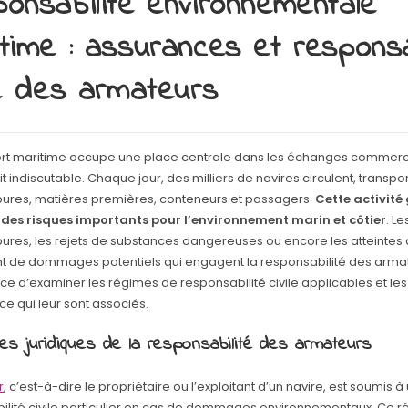
onsabilité environnementale
time : assurances et responsa
le des armateurs
ort maritime occupe une place centrale dans les échanges commer
ait indiscutable. Chaque jour, des milliers de navires circulent, transpo
ures, matières premières, conteneurs et passagers.
Cette activité
 des risques importants pour l’environnement marin et côtier
. L
ures, les rejets de substances dangereuses ou encore les atteintes à
nt de dommages potentiels qui engagent la responsabilité des armat
ce d’examiner les régimes de responsabilité civile applicables et les 
e qui leur sont associés.
es juridiques de la responsabilité des armateurs
r
, c’est-à-dire le propriétaire ou l’exploitant d’un navire, est soumis 
ilité civile particulier en cas de dommages environnementaux. Ce 