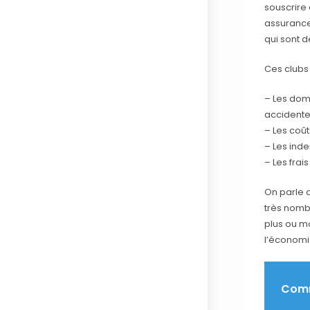
souscrire 
assurance
qui sont 
Ces clubs
– Les dom
accidente
– Les coû
– Les inde
– Les frai
On parle 
très nomb
plus ou m
l’économi
Comm