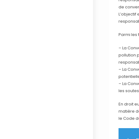
de convent
L’objectif
responsabi
Parmi les 
– La Conve
pollution
responsabi
– La Conve
potentiel
– La Conve
les soutes
En droit 
matière d
le Code d