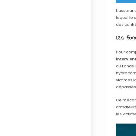
L’assuranc
lequel le 
des contrô
Les fon
Pour comp
intervie
du Fonds 
hydrocarbu
victimes 
dépassés
Ce mécanis
armateurs
les victi