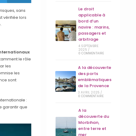
Le droit
risques, sans
applicable à
t vérifiée lors
bord d’un
.
navire : marins,
passagers et
arbitrage
4 SEPTEMBRE
2025
/
internationaux
0 COMMENTAIRE
otamment le rôle
ar les
A la découverte
demnise les
des ports
emblématiques
ance sont
de la Provence
3 AVRIL 2025
/
0 COMMENTAIRE
ternationale :
e garantir que
A la
découverte du
Morbihan,
entre terre et
mer