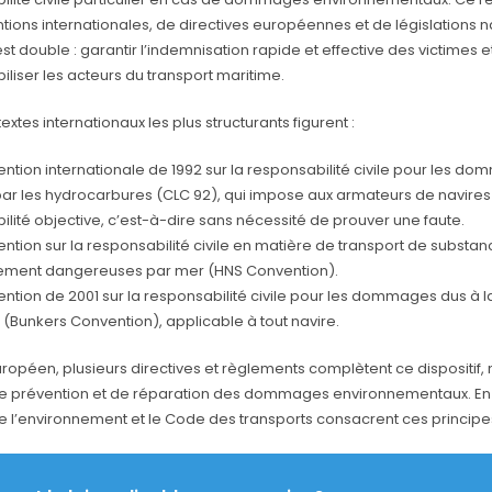
ions internationales, de directives européennes et de législations n
 est double : garantir l’indemnisation rapide et effective des victimes e
liser les acteurs du transport maritime.
textes internationaux les plus structurants figurent :
ntion internationale de 1992 sur la responsabilité civile pour les d
 par les hydrocarbures (CLC 92), qui impose aux armateurs de navires
lité objective, c’est-à-dire sans nécessité de prouver une faute.
ntion sur la responsabilité civile en matière de transport de substan
lement dangereuses par mer (HNS Convention).
ntion de 2001 sur la responsabilité civile pour les dommages dus à la
 (Bunkers Convention), applicable à tout navire.
européen, plusieurs directives et règlements complètent ce dispositi
e prévention et de réparation des dommages environnementaux. En d
e l’environnement et le Code des transports consacrent ces principe