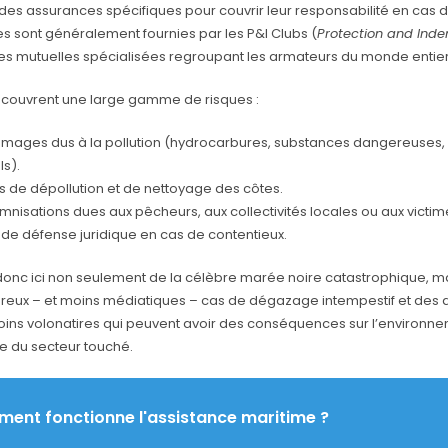
des assurances spécifiques pour couvrir leur responsabilité en cas d
s sont généralement fournies par les P&I Clubs (
Protection and Inde
des mutuelles spécialisées regroupant les armateurs du monde entier
 couvrent une large gamme de risques :
mages dus à la pollution (hydrocarbures, substances dangereuses, 
ls).
ts de dépollution et de nettoyage des côtes.
mnisations dues aux pêcheurs, aux collectivités locales ou aux victim
s de défense juridique en cas de contentieux.
donc ici non seulement de la célèbre marée noire catastrophique, m
reux – et moins médiatiques – cas de dégazage intempestif et des di
oins volonatires qui peuvent avoir des conséquences sur l’environne
e du secteur touché.
ent fonctionne l'assistance maritime ?