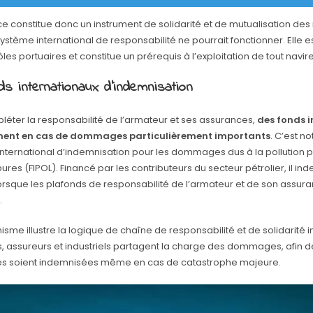
e constitue donc un instrument de solidarité et de mutualisation des 
système international de responsabilité ne pourrait fonctionner. Elle es
les portuaires et constitue un prérequis à l’exploitation de tout navire
ds internationaux d’indemnisation
léter la responsabilité de l’armateur et ses assurances,
des fonds 
nnent en cas de dommages particulièrement importants
. C’est n
international d’indemnisation pour les dommages dus à la pollution p
res (FIPOL). Financé par les contributeurs du secteur pétrolier, il in
lorsque les plafonds de responsabilité de l’armateur et de son assur
.
me illustre la logique de chaîne de responsabilité et de solidarité in
, assureurs et industriels partagent la charge des dommages, afin d
mes soient indemnisées même en cas de catastrophe majeure.