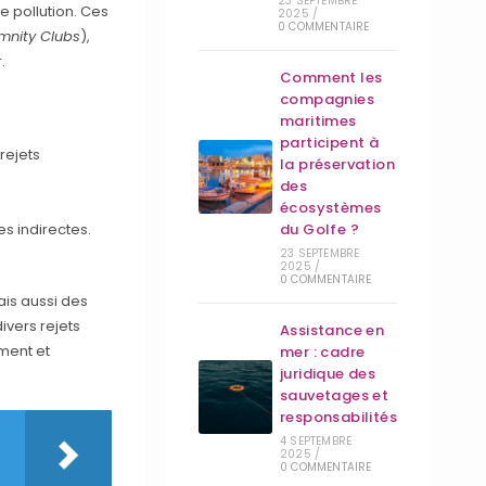
23 SEPTEMBRE
e pollution. Ces
2025
/
0 COMMENTAIRE
mnity Clubs
),
.
Comment les
compagnies
maritimes
participent à
rejets
la préservation
des
écosystèmes
es indirectes.
du Golfe ?
23 SEPTEMBRE
2025
/
0 COMMENTAIRE
ais aussi des
vers rejets
Assistance en
ment et
mer : cadre
juridique des
sauvetages et
responsabilités
4 SEPTEMBRE
2025
/
0 COMMENTAIRE