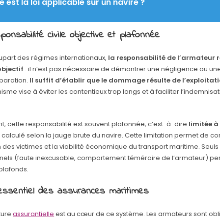
e est la loi applicable sur un navire ?
onsabilité civile objective et plafonnée
lupart des régimes internationaux,
la responsabilité de l’armateur 
objectif
: il n’est pas nécessaire de démontrer une négligence ou un
éparation.
Il suffit d’établir que le dommage résulte de l’exploitat
me vise à éviter les contentieux trop longs et à faciliter l’indemnisa
, cette responsabilité est souvent plafonnée, c’est-à-dire
limitée à
, calculé selon la jauge brute du navire. Cette limitation permet de con
 des victimes et la viabilité économique du transport maritime. Seuls
nels (faute inexcusable, comportement téméraire de l’armateur) pe
plafonds.
 essentiel des assurances maritimes
ture
assurantielle
est au cœur de ce système. Les armateurs sont obl