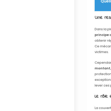
Quell
Une resp
Dans la p
principe 
obtenir r
Ce mécanis
victimes.
Cependant
montant
protection
exception
lever ces 
Le rôle
La couver