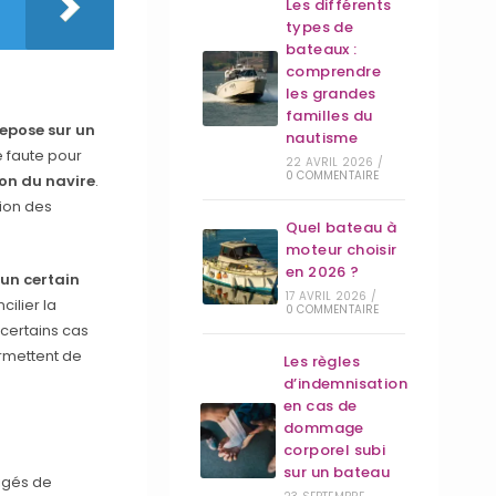
Les différents
types de
bateaux :
comprendre
les grandes
familles du
repose sur un
nautisme
e faute pour
22 AVRIL 2026
/
0 COMMENTAIRE
ion du navire
.
tion des
Quel bateau à
moteur choisir
en 2026 ?
 un certain
17 AVRIL 2026
/
cilier la
0 COMMENTAIRE
 certains cas
rmettent de
Les règles
d’indemnisation
en cas de
dommage
corporel subi
sur un bateau
igés de