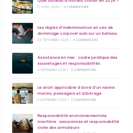
Quel bateau à moteur choisir en 2026 ?
17 AVRIL 2026
/
0 COMMENTAIRE
Les règles d’indemnisation en cas de
dommage corporel subi sur un bateau
23 SEPTEMBRE 2025
/
0 COMMENTAIRE
Assistance en mer : cadre juridique des
sauvetages et responsabilités
4 SEPTEMBRE 2025
/
0 COMMENTAIRE
Le droit applicable à bord d’un navire :
marins, passagers et arbitrage
4 SEPTEMBRE 2025
/
0 COMMENTAIRE
Responsabilité environnementale
maritime : assurances et responsabilité
civile des armateurs