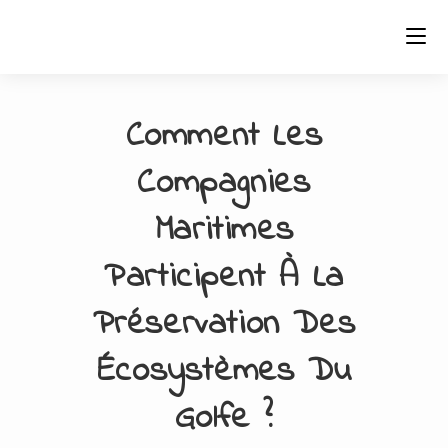
Skip
to
content
Comment Les
Compagnies
Maritimes
Participent À La
Préservation Des
Écosystèmes Du
Golfe ?