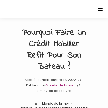
Skip
to
content
Pourquoi Faire Un
Crédit Mobilier
Refit Pour Son
Bateau ?
Mise à jour
septembre 17, 2022
Publié dans
Monde de la mer
3 minutes de lecture
>
Monde de la mer
>
Pourquoi faire un crédit mobilier refit pour son bateau ?