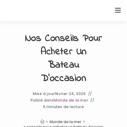
Skip
to
content
Nos Conseils Pour
Acheter Un
Bateau
D’occasion
Mise à jour
février 24, 2026
Publié dans
Monde de la mer
5 minutes de lecture
>
Monde de la mer
>
Nos conseils pour acheter un bateau d’occasion