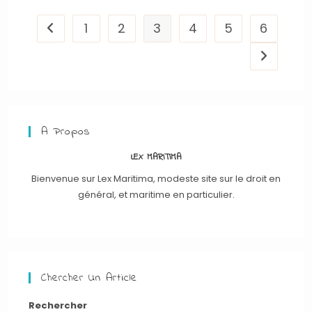
1
2
3
4
5
6
Go to the previous page
Aller à la
A Propos
LEX MARITIMA
Bienvenue sur Lex Maritima, modeste site sur le droit en
général, et maritime en particulier.
Chercher Un Article
Rechercher