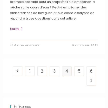
exemple possible pour un propriétaire d’empêcher la
pêche sur le cours d’eau ? Peut-il empêcher des
embarcations de naviguer ? Nous allons essayons de
répondre à ces questions dans cet article.
(suite…)
0 COMMENTAIRE
9 OCTOBRE 2022
1
2
3
4
5
6
Go to the previous page
Aller à la
A Propos