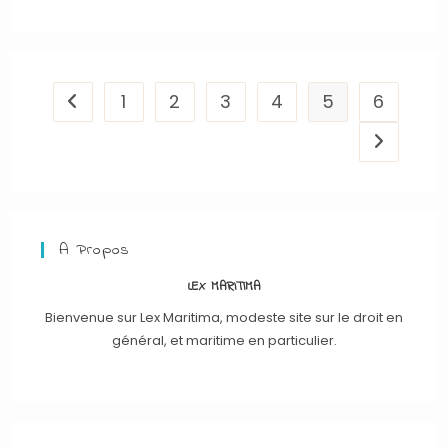
1
2
3
4
5
6
Go to the previous page
Aller à la
A Propos
LEX MARITIMA
Bienvenue sur Lex Maritima, modeste site sur le droit en
général, et maritime en particulier.